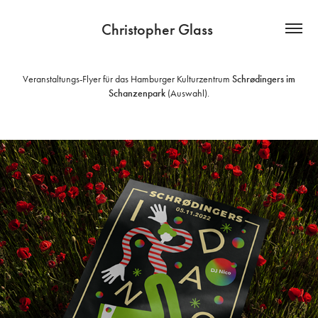
Christopher Glass 
Veranstaltungs-Flyer für das Hamburger Kulturzentrum
Schrødingers im
Schanzenpark
(Auswahl).